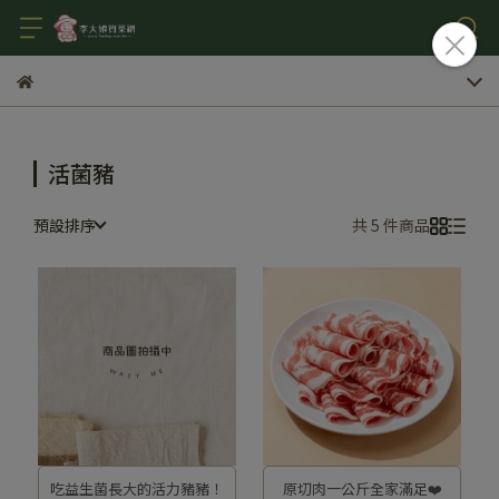
活菌豬
預設排序
共 5 件商品
吃益生菌長大的活力豬豬！
原切肉一公斤全家滿足❤️