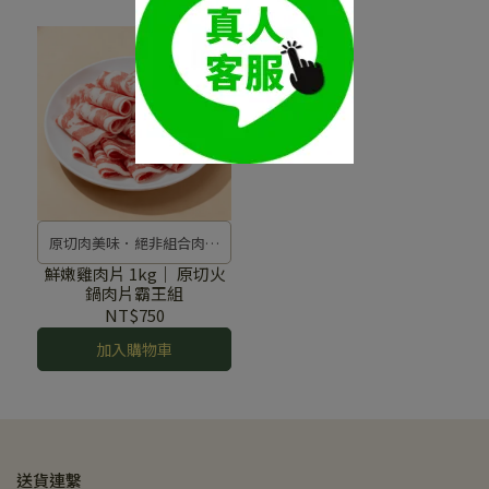
原切肉美味．絕非組合肉可
比擬！
鮮嫩雞肉片 1kg｜ 原切火
鍋肉片霸王組
NT$750
加入購物車
送貨連繫