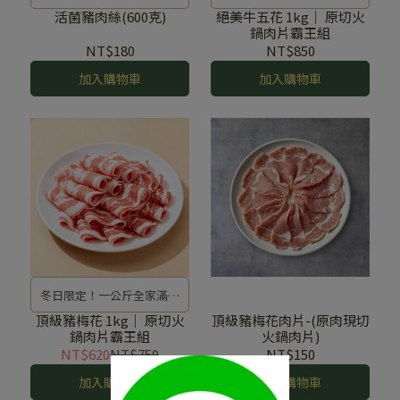
活菌豬肉絲(600克)
絕美牛五花 1kg｜ 原切火
鍋肉片霸王組
NT$180
NT$850
加入購物車
加入購物車
冬日限定！一公斤全家滿足
❤️
頂級豬梅花 1kg｜ 原切火
頂級豬梅花肉片-(原肉現切
鍋肉片霸王組
火鍋肉片)
NT$620
NT$750
NT$150
加入購物車
加入購物車