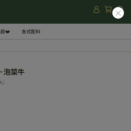
餃❤️
各式配料
－泡菜牛
入）