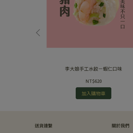
韭菜豬肉
李大娘手工水餃－蝦仁口味
NT$620
加入購物車
送貨連繫
關於我們