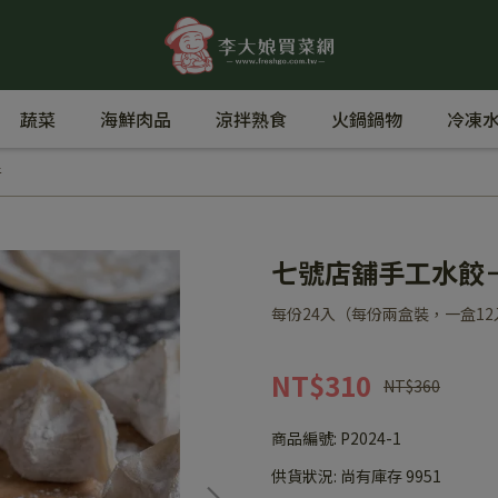
蔬菜
海鮮肉品
涼拌熟食
火鍋鍋物
冷凍水
牛
七號店舖手工水餃
每份24入（每份兩盒裝，一盒12
NT$310
NT$360
商品編號:
P2024-1
供貨狀況:
尚有庫存 9951