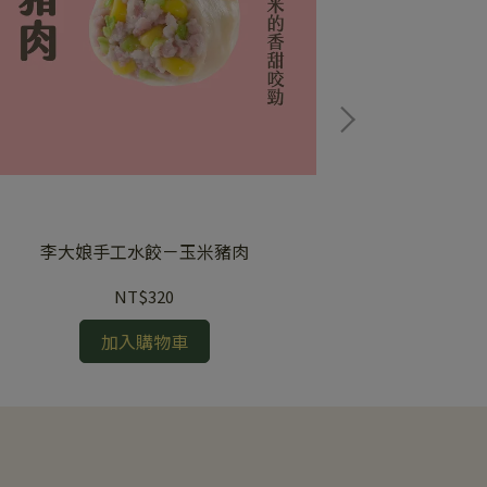
李大娘手工水餃－玉米豬肉
李大娘
NT$320
加入購物車