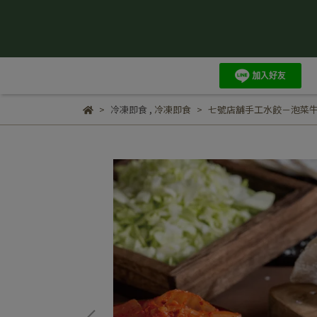
冷凍即食
,
冷凍即食
七號店舖手工水餃－泡菜