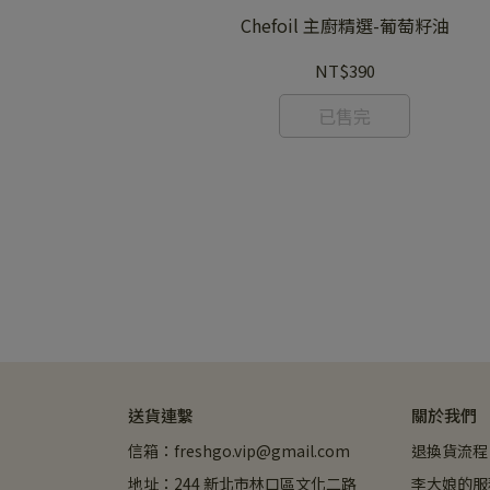
Chefoil 主廚精選-葡萄籽油
NT$390
已售完
送貨連繫
關於我們
信箱：freshgo.vip@gmail.com
退換貨流程
地址：244 新北市林口區文化二路
李大娘的服