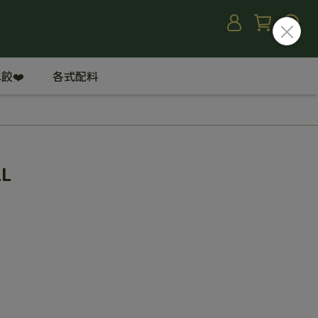
餃❤️
各式配料
L