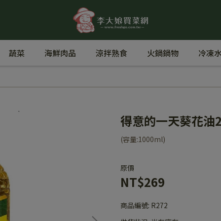
蔬菜
海鮮肉品
涼拌熟食
火鍋鍋物
冷凍水
得意的一天葵花油2
(容量:1000ml)
原價
NT$269
商品編號:
R272