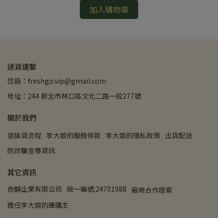
加入購物車
送貨連繫
信箱：freshgo.vip@gmail.com
地址：244 新北市林口區文化二路一段277號
關於我們
退換貨流程
李大娘的服務條款
李大娘的隱私政策
出貨配送
防詐騙宣導資訊
其它資訊
奇麟企業有限公司
統一編號:24701988
廠商合作提案
擔任李大娘的團購主