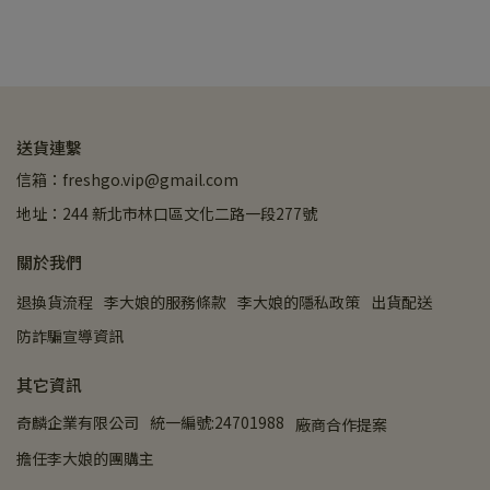
送貨連繫
信箱：freshgo.vip@gmail.com
地址：244 新北市林口區文化二路一段277號
關於我們
退換貨流程
李大娘的服務條款
李大娘的隱私政策
出貨配送
防詐騙宣導資訊
其它資訊
奇麟企業有限公司
統一編號:24701988
廠商合作提案
擔任李大娘的團購主