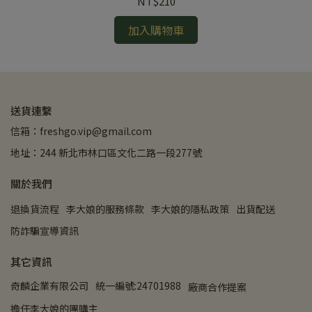
NT$210
加入購物車
送貨連繫
信箱：freshgo.vip@gmail.com
地址：244 新北市林口區文化二路一段277號
關於我們
退換貨流程
李大娘的服務條款
李大娘的隱私政策
出貨配送
防詐騙宣導資訊
其它資訊
奇麟企業有限公司
統一編號:24701988
廠商合作提案
擔任李大娘的團購主