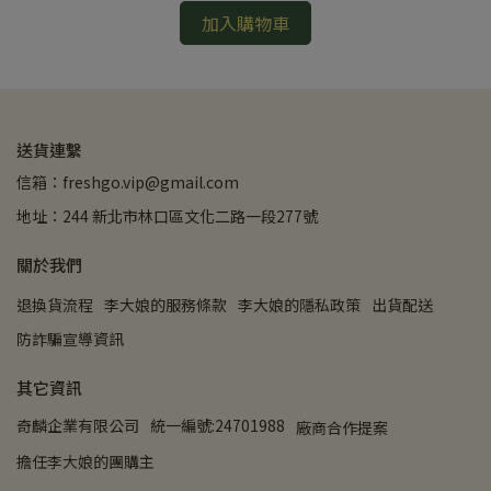
加入購物車
送貨連繫
信箱：freshgo.vip@gmail.com
地址：244 新北市林口區文化二路一段277號
關於我們
退換貨流程
李大娘的服務條款
李大娘的隱私政策
出貨配送
防詐騙宣導資訊
其它資訊
奇麟企業有限公司
統一編號:24701988
廠商合作提案
擔任李大娘的團購主